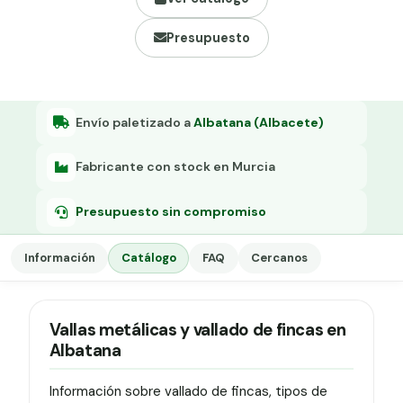
Grapa malla H.
Presupuesto
Grapadora
Grapas a-18
Tensor galvanizado
Envío paletizado a
Albatana (Albacete)
Fabricante con stock en Murcia
Presupuesto sin compromiso
Información
Catálogo
FAQ
Cercanos
Vallas metálicas y vallado de fincas en
Albatana
Información sobre vallado de fincas, tipos de