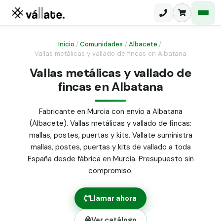
Inicio
/
Comunidades
/
Albacete
/
Vallas metálicas y vallado de fincas en Albatana
Malla electrosoldada
Vallas metálicas y vallado de
fincas en Albatana
Malla ganadera
Puerta abatible dos hojas
Malla simple torsión
Puerta acceso peatonal
Fabricante en Murcia con envío a Albatana
(Albacete). Vallas metálicas y vallado de fincas:
Malla triple torsión
Poste malla Hércules
mallas, postes, puertas y kits. Vallate suministra
Panel malla H.
mallas, postes, puertas y kits de vallado a toda
Poste malla simple torsión
Alambre de espino galvanizado
España desde fábrica en Murcia. Presupuesto sin
compromiso.
Alambre liso galvanizado
Malla ocultación 70 g/m² verde
Llamar ahora
Abrazadera PVC malla H.
Ver catálogo