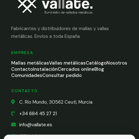
Fabricantes y distribuidores de mallas y vallas
metálicas. Envíos a toda España.
EMPRESA
Mallas metálicas
Vallas metálicas
Catálogo
Nosotros
Contacto
Instalación
Cercados online
Blog
Comunidades
Consultar pedido
CONTACTO
C. Río Mundo, 30562 Ceutí, Murcia
+34 684 45 27 21
info@vallate.es
WhatsApp