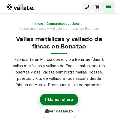
Inicio
/
Comunidades
/
Jaén
/
Vallas metálicas y vallado de fincas en Benatae
Malla electrosoldada
Vallas metálicas y vallado de
fincas en Benatae
Malla ganadera
Puerta abatible dos hojas
Malla simple torsión
Puerta acceso peatonal
Fabricante en Murcia con envío a Benatae (Jaén).
Vallas metálicas y vallado de fincas: mallas, postes,
Malla triple torsión
Poste malla Hércules
puertas y kits. Vallate suministra mallas, postes,
Panel malla H.
puertas y kits de vallado a toda España desde
Poste malla simple torsión
Alambre de espino galvanizado
fábrica en Murcia. Presupuesto sin compromiso.
Alambre liso galvanizado
Malla ocultación 70 g/m² verde
Llamar ahora
Abrazadera PVC malla H.
Ver catálogo