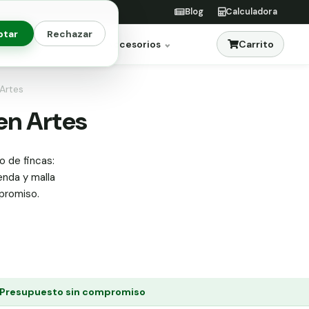
Blog
Calculadora
ptar
Rechazar
Carrito
res
Jardinería
Accesorios
 Artes
 en Artes
o de fincas:
enda y malla
mpromiso.
Presupuesto sin compromiso