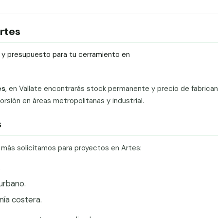
Artes
ío y presupuesto para tu cerramiento en
es
, en Vallate encontrarás stock permanente y precio de fabrica
rsión en áreas metropolitanas y industrial.
s
e más solicitamos para proyectos en Artes:
.
urbano.
ía costera.