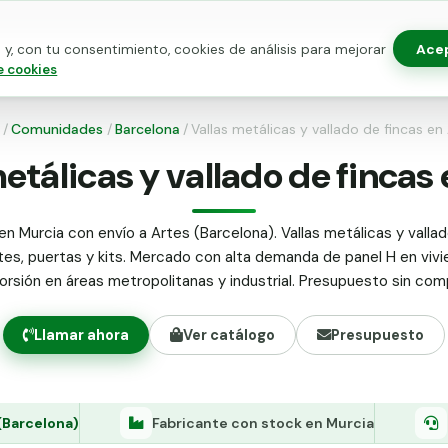
Ace
y, con tu consentimiento, cookies de análisis para mejorar
as para vallado
Kits de vallado
Postes metálicos
Alamb
e cookies
/
Comunidades
/
Barcelona
/
Vallas metálicas y vallado de fincas en
etálicas y vallado de fincas
en Murcia con envío a Artes (Barcelona). Vallas metálicas y vallad
tes, puertas y kits. Mercado con alta demanda de panel H en vivi
orsión en áreas metropolitanas y industrial. Presupuesto sin co
Llamar ahora
Ver catálogo
Presupuesto
(Barcelona)
Fabricante con stock en Murcia