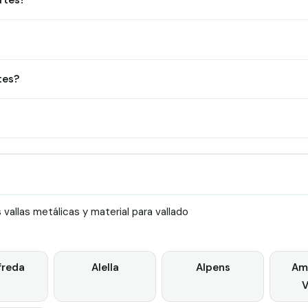
rtes?
tes?
allas metálicas y material para vallado
freda
Alella
Alpens
Ame
V