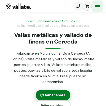
Inicio
/
Comunidades
/
A Coruña
/
Vallas metálicas y vallado de fincas en Cerceda
Malla electrosoldada
Vallas metálicas y vallado de
fincas en Cerceda
Malla ganadera
Puerta abatible dos hojas
Malla simple torsión
Puerta acceso peatonal
Fabricante en Murcia con envío a Cerceda (A
Coruña). Vallas metálicas y vallado de fincas: mallas,
Malla triple torsión
Poste malla Hércules
postes, puertas y kits. Vallate suministra mallas,
Panel malla H.
postes, puertas y kits de vallado a toda España
Poste malla simple torsión
Alambre de espino galvanizado
desde fábrica en Murcia. Presupuesto sin
compromiso.
Alambre liso galvanizado
Malla ocultación 70 g/m² verde
Llamar ahora
Abrazadera PVC malla H.
Ver catálogo