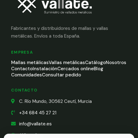
Fabricantes y distribuidores de mallas y vallas
metálicas. Envíos a toda España.
EMPRESA
Mallas metálicas
Vallas metálicas
Catálogo
Nosotros
Contacto
Instalación
Cercados online
Blog
Comunidades
Consultar pedido
CONTACTO
C. Río Mundo, 30562 Ceutí, Murcia
+34 684 45 27 21
info@vallate.es
WhatsApp