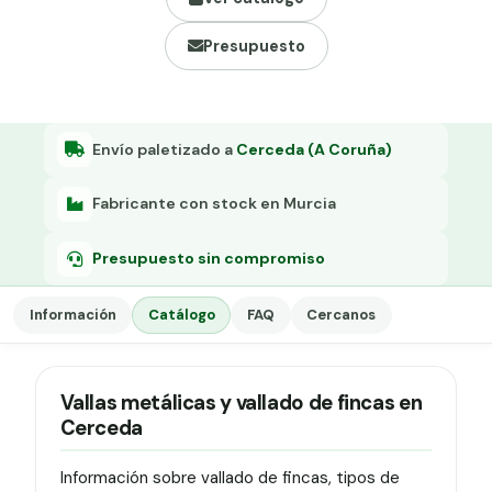
Grapa malla H.
Presupuesto
Grapadora
Grapas a-18
Tensor galvanizado
Envío paletizado a
Cerceda (A Coruña)
Fabricante con stock en Murcia
Presupuesto sin compromiso
Información
Catálogo
FAQ
Cercanos
Vallas metálicas y vallado de fincas en
Cerceda
Información sobre vallado de fincas, tipos de