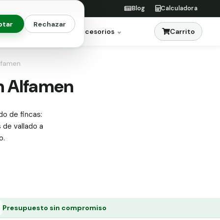
Blog
Calculadora
ptar
Rechazar
Carrito
res
Jardinería
Accesorios
Alfamen
en Alfamen
do de fincas:
s de vallado a
o.
Presupuesto sin compromiso