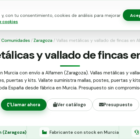
Ace
y, con tu consentimiento, cookies de análisis para mejorar
as para vallado
Kits de vallado
Postes metálicos
Alamb
e cookies
/
Comunidades
/
Zaragoza
/
Vallas metálicas y vallado de fincas en 
tálicas y vallado de fincas 
n Murcia con envío a Alfamen (Zaragoza). Vallas metálicas y valla
s, puertas y kits. Vallate suministra mallas, postes, puertas y kit
oda España desde fábrica en Murcia. Presupuesto sin compromis
Llamar ahora
Ver catálogo
Presupuesto
n (Zaragoza)
Fabricante con stock en Murcia