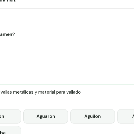
Alfamen?
lfamen?
llas metálicas y material para vallado
on
Aguaron
Aguilon
rba