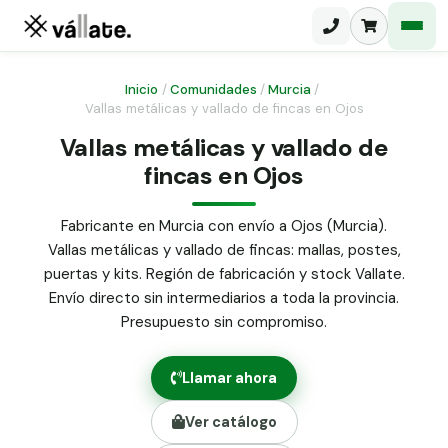
Inicio
/
Comunidades
/
Murcia
/
Vallas metálicas y vallado de fincas en Ojos
Malla electrosoldada
Vallas metálicas y vallado de
fincas en Ojos
Malla ganadera
Puerta abatible dos hojas
Malla simple torsión
Puerta acceso peatonal
Fabricante en Murcia con envío a Ojos (Murcia).
Vallas metálicas y vallado de fincas: mallas, postes,
Malla triple torsión
Poste malla Hércules
puertas y kits. Región de fabricación y stock Vallate.
Panel malla H.
Envío directo sin intermediarios a toda la provincia.
Poste malla simple torsión
Alambre de espino galvanizado
Presupuesto sin compromiso.
Alambre liso galvanizado
Malla ocultación 70 g/m² verde
Llamar ahora
Abrazadera PVC malla H.
Ver catálogo