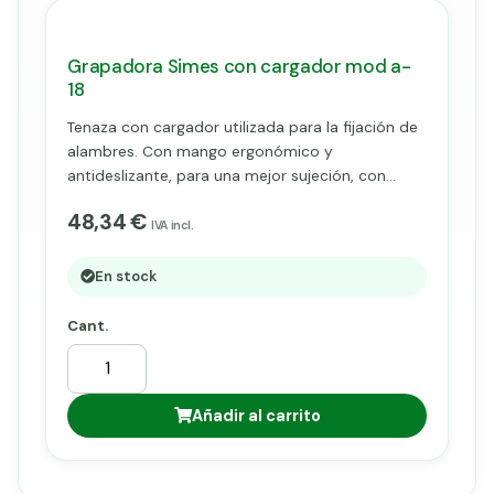
Grapadora Simes con cargador mod a-
18
Tenaza con cargador utilizada para la fijación de
alambres. Con mango ergonómico y
antideslizante, para una mejor sujeción, con
cargador para grapas A-16 o A-18, de cierre
48,34 €
manual.
IVA incl.
En stock
Cant.
Añadir al carrito