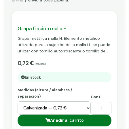
Grapa fijación malla H.
Grapa metálica malla H. Elemento metálico
utilizado para la sujeción de la malla H., se puede
utilizar con tornillo autorroscante o tornillo de
cabeza inviolable, lo que nos daría mayor
0,72 €
seguridad. Venta a partir de 10 ud.
IVA incl.
En stock
Medidas (altura / alambres /
separación)
Cant.
Añadir al carrito