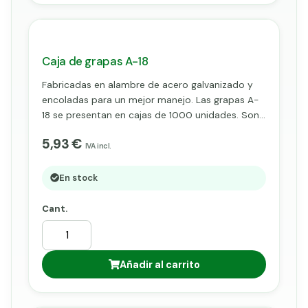
Caja de grapas A-18
Fabricadas en alambre de acero galvanizado y
encoladas para un mejor manejo. Las grapas A-
18 se presentan en cajas de 1000 unidades. Son
utilizadas en grapadoras con cargador, una vez
5,93 €
introducidas por esta, y mediante
IVA incl.
accionamiento manual, fijaremos sin apenas
esfuerzo mallas y alambres.
En stock
Cant.
Añadir al carrito