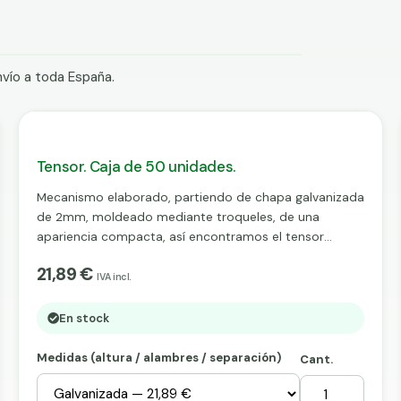
vío a toda España.
Tensor. Caja de 50 unidades.
Mecanismo elaborado, partiendo de chapa galvanizada
de 2mm, moldeado mediante troqueles, de una
apariencia compacta, así encontramos el tensor
galvanizado. El tensor galvanizado es pieza esencial en
21,89 €
la realización de nuestros vallados, su misión, como su
IVA incl.
nombre bien indica, es el tensado del alambre,
instalado en postes esquina u otros, nos ayuda a
En stock
obtener un alambre bien estirado. En su parte inicial
aparece un orificio, el cual, será utilizado a la hora de
Medidas (altura / alambres / separación)
Cant.
fijar el mecanismo (tensor) con los postes, fijación que
se ejecutará, mediante un tornillo de métrica 8mm o