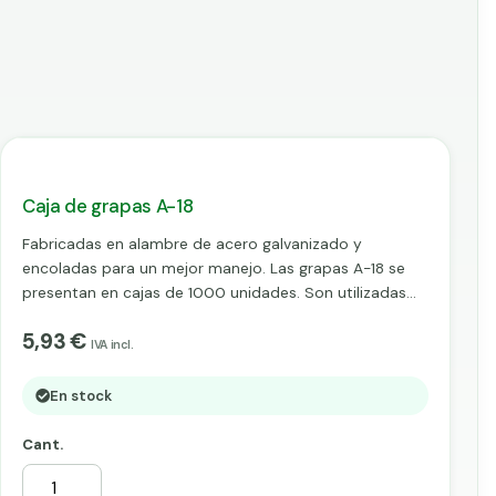
Caja de grapas A-18
Fabricadas en alambre de acero galvanizado y
encoladas para un mejor manejo. Las grapas A-18 se
presentan en cajas de 1000 unidades. Son utilizadas
en grapadoras con cargador, una vez introducidas por
5,93 €
esta, y mediante accionamiento manual, fijaremos sin
IVA incl.
apenas esfuerzo mallas y alambres.
En stock
Cant.