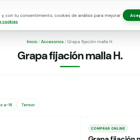
Ace
y, con tu consentimiento, cookies de análisis para mejorar
as para vallado
Kits de vallado
Postes metálicos
Alamb
e cookies
Inicio
/
Accesorios
/
Grapa fijación malla H.
Grapa fijación malla H.
s a-18
Tensor
COMPRAR ONLINE
Grapa fijación 