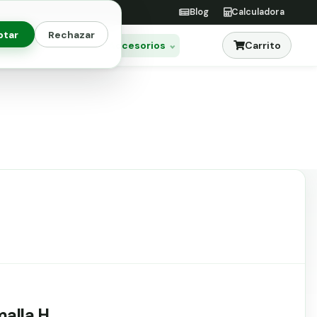
Blog
Calculadora
ptar
Rechazar
Carrito
res
Jardinería
Accesorios
malla H.