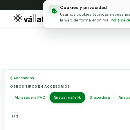
Cookies y privacidad
Usamos cookies técnicas necesarias 
Mallas metálicas
Puert
la web de forma anónima.
Política d
Accesorios
OTROS TIPOS EN ACCESORIOS
Abrazadera PVC
Grapa malla H.
Grapadora
Grapa
Grapa
Grapa
1 / 3
fijación
fijación