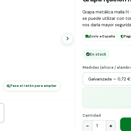
Grapa metálica malla H. 
se puede utilizar con tor
nos daría mayor segurida
Envío a España
Pag
En stock
Medidas (altura / alambr
Pasa el ratón para ampliar
Cantidad
−
+