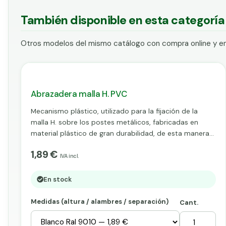
También disponible en esta categoría
Otros modelos del mismo catálogo con compra online y en
Abrazadera malla H. PVC
Mecanismo plástico, utilizado para la fijación de la
malla H. sobre los postes metálicos, fabricadas en
material plástico de gran durabilidad, de esta manera
obtenemos como resultado, un producto resistente a
1,89 €
las adversidades climatológicas. Resulta un elemento
IVA incl.
fácil de utilizar, así pues, es recomendado para todos
aquellos que busquen la comodidad y buen acabado
En stock
en su vallado. Se vende a partir de 10 unidades.
Medidas (altura / alambres / separación)
Cant.