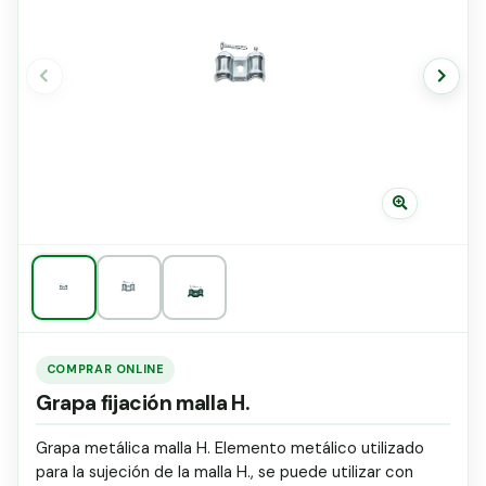
Grapa malla H.
H.
H.
Grapadora
Grapas a-18
Tensor galvanizado
COMPRAR ONLINE
Grapa fijación malla H.
Grapa metálica malla H. Elemento metálico utilizado
para la sujeción de la malla H., se puede utilizar con