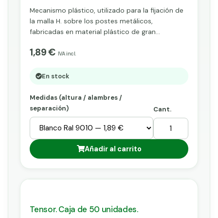
Mecanismo plástico, utilizado para la fijación de
la malla H. sobre los postes metálicos,
fabricadas en material plástico de gran
durabilidad, de esta manera obtenemos como
1,89 €
resultado, un producto resistente a las
IVA incl.
adversidades climatológicas. Resulta un
elemento fácil de utilizar, así pues, es
En stock
recomendado para todos aquellos que busquen
la comodidad y buen acabado en su vallado. Se
Medidas (altura / alambres /
vende a partir de 10 unidades.
separación)
Cant.
Añadir al carrito
Tensor. Caja de 50 unidades.