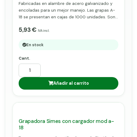
Fabricadas en alambre de acero galvanizado y
encoladas para un mejor manejo. Las grapas A-
18 se presentan en cajas de 1000 unidades. Son
utilizadas en grapadoras con cargador, una vez
5,93 €
introducidas por esta, y mediante
IVA incl.
accionamiento manual, fijaremos sin apenas
esfuerzo mallas y alambres.
En stock
Cant.
Añadir al carrito
Grapadora Simes con cargador mod a-
18