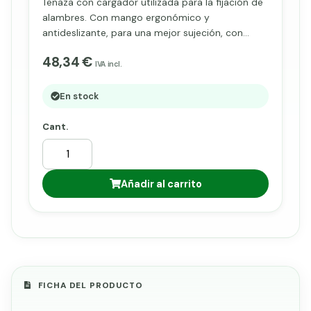
Tenaza con cargador utilizada para la fijación de
alambres. Con mango ergonómico y
antideslizante, para una mejor sujeción, con
cargador para grapas A-16 o A-18, de cierre
48,34 €
manual.
IVA incl.
En stock
Cant.
Añadir al carrito
FICHA DEL PRODUCTO