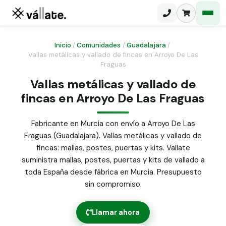
Inicio
/
Comunidades
/
Guadalajara
/
Vallas metálicas y vallado de fincas en Arroyo De Las
Fraguas
Malla electrosoldada
Vallas metálicas y vallado de
Malla ganadera
Puerta abatible dos hojas
fincas en Arroyo De Las Fraguas
Malla simple torsión
Puerta acceso peatonal
Fabricante en Murcia con envío a Arroyo De Las
Malla triple torsión
Fraguas (Guadalajara). Vallas metálicas y vallado de
Poste malla Hércules
Panel malla H.
fincas: mallas, postes, puertas y kits. Vallate
Poste malla simple torsión
suministra mallas, postes, puertas y kits de vallado a
Alambre de espino galvanizado
toda España desde fábrica en Murcia. Presupuesto
Alambre liso galvanizado
sin compromiso.
Malla ocultación 70 g/m² verde
Abrazadera PVC malla H.
Llamar ahora