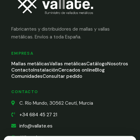
Fabricantes y distribuidores de mallas y vallas
metálicas. Envíos a toda España.
EMPRESA
Mallas metálicas
Vallas metálicas
Catálogo
Nosotros
Contacto
Instalación
Cercados online
Blog
Comunidades
Consultar pedido
CONTACTO
C. Río Mundo, 30562 Ceutí, Murcia
+34 684 45 27 21
info@vallate.es
WhatsApp