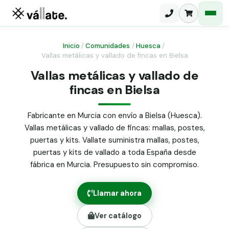
Inicio
/
Comunidades
/
Huesca
/
Vallas metálicas y vallado de fincas en Bielsa
Malla electrosoldada
Vallas metálicas y vallado de
fincas en Bielsa
Malla ganadera
Puerta abatible dos hojas
Malla simple torsión
Puerta acceso peatonal
Fabricante en Murcia con envío a Bielsa (Huesca).
Vallas metálicas y vallado de fincas: mallas, postes,
Malla triple torsión
Poste malla Hércules
puertas y kits. Vallate suministra mallas, postes,
Panel malla H.
puertas y kits de vallado a toda España desde
Poste malla simple torsión
Alambre de espino galvanizado
fábrica en Murcia. Presupuesto sin compromiso.
Alambre liso galvanizado
Malla ocultación 70 g/m² verde
Llamar ahora
Abrazadera PVC malla H.
Ver catálogo