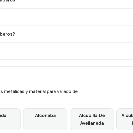
Buberos?
uberos?
s metálicas y material para vallado de
eda
Alconaba
Alcubilla De
Alcub
Avellaneda