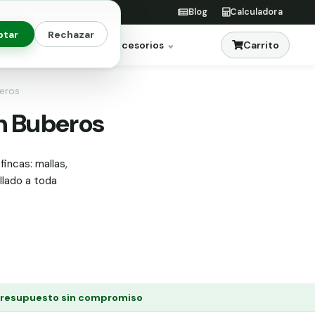
Blog
Calculadora
ptar
Rechazar
Carrito
res
Jardinería
Accesorios
beros
en Buberos
fincas: mallas,
allado a toda
resupuesto sin compromiso