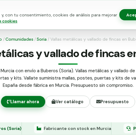
Ace
y, con tu consentimiento, cookies de análisis para mejorar
as para vallado
Kits de vallado
Postes metálicos
Alamb
e cookies
io
/
Comunidades
/
Soria
/
Vallas metálicas y vallado de fincas en Bu
tálicas y vallado de fincas 
Murcia con envío a Buberos (Soria). Vallas metálicas y vallado de 
tas y kits. Vallate suministra mallas, postes, puertas y kits de v
España desde fábrica en Murcia. Presupuesto sin compromiso.
Llamar ahora
Ver catálogo
Presupuesto
os (Soria)
Fabricante con stock en Murcia
P