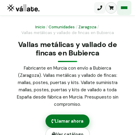
Inicio
/
Comunidades
/
Zaragoza
/
Vallas metálicas y vallado de fincas en Bubierca
Malla electrosoldada
Vallas metálicas y vallado de
fincas en Bubierca
Malla ganadera
Puerta abatible dos hojas
Malla simple torsión
Puerta acceso peatonal
Fabricante en Murcia con envío a Bubierca
(Zaragoza). Vallas metálicas y vallado de fincas:
Malla triple torsión
Poste malla Hércules
mallas, postes, puertas y kits. Vallate suministra
Panel malla H.
mallas, postes, puertas y kits de vallado a toda
Poste malla simple torsión
Alambre de espino galvanizado
España desde fábrica en Murcia. Presupuesto sin
compromiso.
Alambre liso galvanizado
Malla ocultación 70 g/m² verde
Llamar ahora
Abrazadera PVC malla H.
Ver catálogo