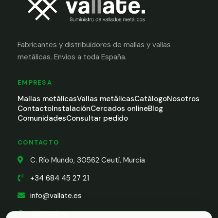
Fabricantes y distribuidores de mallas y vallas
metálicas. Envíos a toda España.
EMPRESA
Mallas metálicas
Vallas metálicas
Catálogo
Nosotros
Contacto
Instalación
Cercados online
Blog
Comunidades
Consultar pedido
CONTACTO
C. Río Mundo, 30562 Ceutí, Murcia
+34 684 45 27 21
info@vallate.es
WhatsApp