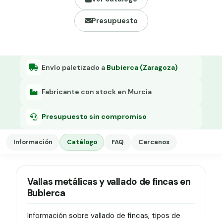
Grapa malla H.
Presupuesto
Grapadora
Grapas a-18
Tensor galvanizado
Envío paletizado a
Bubierca (Zaragoza)
Fabricante con stock en Murcia
Presupuesto sin compromiso
Información
Catálogo
FAQ
Cercanos
Vallas metálicas y vallado de fincas en
Bubierca
Información sobre vallado de fincas, tipos de