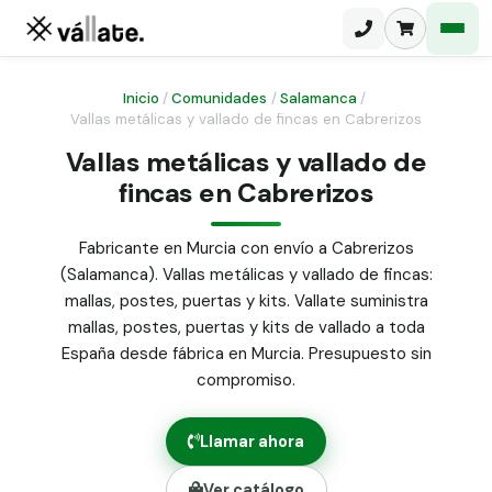
Inicio
/
Comunidades
/
Salamanca
/
Vallas metálicas y vallado de fincas en Cabrerizos
Malla electrosoldada
Vallas metálicas y vallado de
fincas en Cabrerizos
Malla ganadera
Puerta abatible dos hojas
Malla simple torsión
Puerta acceso peatonal
Fabricante en Murcia con envío a Cabrerizos
(Salamanca). Vallas metálicas y vallado de fincas:
Malla triple torsión
Poste malla Hércules
mallas, postes, puertas y kits. Vallate suministra
Panel malla H.
mallas, postes, puertas y kits de vallado a toda
Poste malla simple torsión
Alambre de espino galvanizado
España desde fábrica en Murcia. Presupuesto sin
compromiso.
Alambre liso galvanizado
Malla ocultación 70 g/m² verde
Llamar ahora
Abrazadera PVC malla H.
Ver catálogo