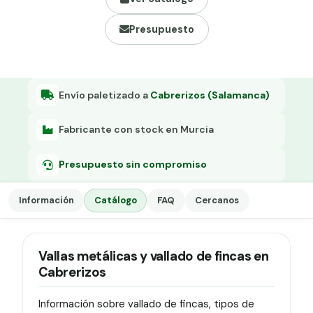
Grapa malla H.
Presupuesto
Grapadora
Grapas a-18
Tensor galvanizado
Envío paletizado a
Cabrerizos (Salamanca)
Fabricante con stock en Murcia
Presupuesto sin compromiso
Información
Catálogo
FAQ
Cercanos
Vallas metálicas y vallado de fincas en
Cabrerizos
Información sobre vallado de fincas, tipos de