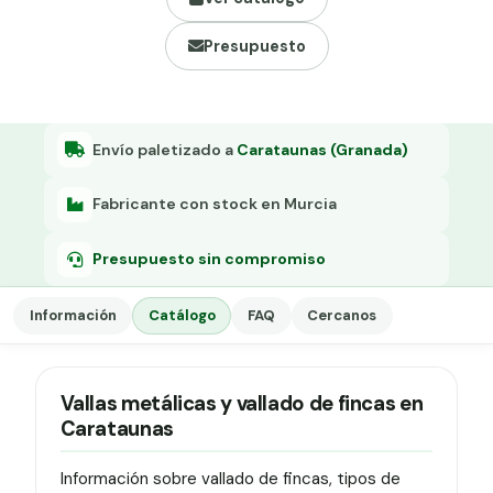
Grapa malla H.
Presupuesto
Grapadora
Grapas a-18
Tensor galvanizado
Envío paletizado a
Carataunas (Granada)
Fabricante con stock en Murcia
Presupuesto sin compromiso
Información
Catálogo
FAQ
Cercanos
Vallas metálicas y vallado de fincas en
Carataunas
Información sobre vallado de fincas, tipos de