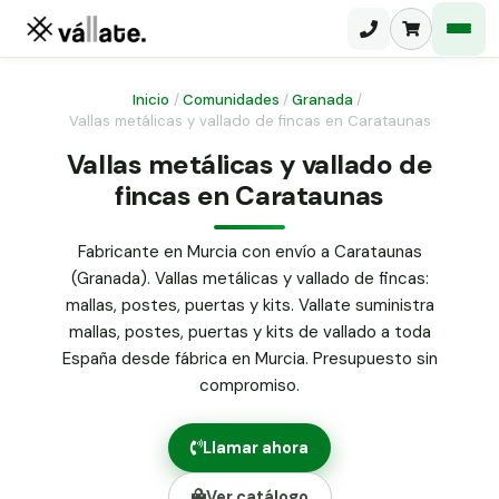
Inicio
/
Comunidades
/
Granada
/
Vallas metálicas y vallado de fincas en Carataunas
Malla electrosoldada
Vallas metálicas y vallado de
fincas en Carataunas
Malla ganadera
Puerta abatible dos hojas
Malla simple torsión
Puerta acceso peatonal
Fabricante en Murcia con envío a Carataunas
(Granada). Vallas metálicas y vallado de fincas:
Malla triple torsión
Poste malla Hércules
mallas, postes, puertas y kits. Vallate suministra
Panel malla H.
mallas, postes, puertas y kits de vallado a toda
Poste malla simple torsión
Alambre de espino galvanizado
España desde fábrica en Murcia. Presupuesto sin
compromiso.
Alambre liso galvanizado
Malla ocultación 70 g/m² verde
Llamar ahora
Abrazadera PVC malla H.
Ver catálogo