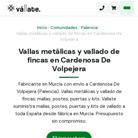
Inicio
/
Comunidades
/
Palencia
/
Vallas metálicas y vallado de fincas en Cardenosa De
Volpejera
Malla electrosoldada
Vallas metálicas y vallado de
Malla ganadera
Puerta abatible dos hojas
fincas en Cardenosa De
Malla simple torsión
Volpejera
Puerta acceso peatonal
Malla triple torsión
Fabricante en Murcia con envío a Cardenosa De
Poste malla Hércules
Panel malla H.
Volpejera (Palencia). Vallas metálicas y vallado de
Poste malla simple torsión
fincas: mallas, postes, puertas y kits. Vallate
Alambre de espino galvanizado
suministra mallas, postes, puertas y kits de vallado a
Alambre liso galvanizado
toda España desde fábrica en Murcia. Presupuesto
Malla ocultación 70 g/m² verde
sin compromiso.
Abrazadera PVC malla H.