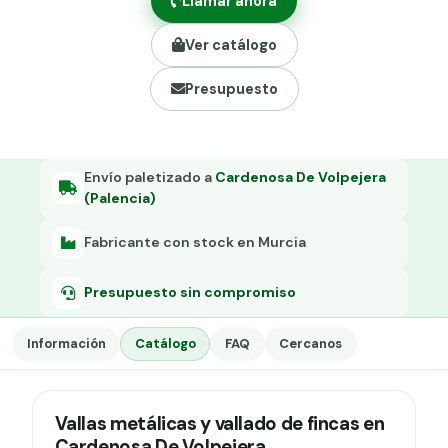
Llamar ahora
Grapa malla H.
Ver catálogo
Grapadora
Presupuesto
Grapas a-18
Tensor galvanizado
Envío paletizado a
Cardenosa De Volpejera
(Palencia)
Fabricante con stock en Murcia
Presupuesto sin compromiso
Información
Catálogo
FAQ
Cercanos
Vallas metálicas y vallado de fincas en
Cardenosa De Volpejera