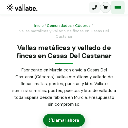
Inicio
/
Comunidades
/
Cáceres
/
Vallas metálicas y vallado de fincas en Casas Del
Castanar
Malla electrosoldada
Vallas metálicas y vallado de
Malla ganadera
Puerta abatible dos hojas
fincas en Casas Del Castanar
Malla simple torsión
Puerta acceso peatonal
Fabricante en Murcia con envío a Casas Del
Malla triple torsión
Castanar (Cáceres). Vallas metálicas y vallado de
Poste malla Hércules
Panel malla H.
fincas: mallas, postes, puertas y kits. Vallate
Poste malla simple torsión
suministra mallas, postes, puertas y kits de vallado a
Alambre de espino galvanizado
toda España desde fábrica en Murcia. Presupuesto
Alambre liso galvanizado
sin compromiso.
Malla ocultación 70 g/m² verde
Abrazadera PVC malla H.
Llamar ahora