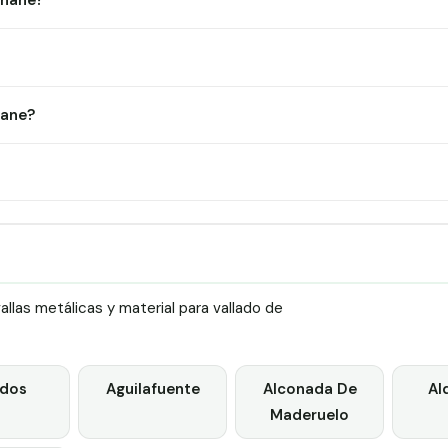
Chane?
hane?
las metálicas y material para vallado de
dos
Aguilafuente
Alconada De
Al
Maderuelo