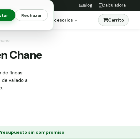
Blog
Calculadora
ptar
Rechazar
Carrito
res
Jardinería
Accesorios
Chane
 en Chane
 de fincas:
s de vallado a
o.
Presupuesto sin compromiso