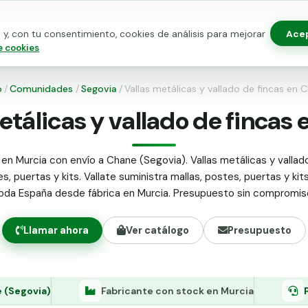
Ace
y, con tu consentimiento, cookies de análisis para mejorar
as para vallado
Kits de vallado
Postes metálicos
Alamb
e cookies
o
/
Comunidades
/
Segovia
/
Vallas metálicas y vallado de fincas en 
etálicas y vallado de fincas
 en Murcia con envío a Chane (Segovia). Vallas metálicas y vallado
s, puertas y kits. Vallate suministra mallas, postes, puertas y kit
oda España desde fábrica en Murcia. Presupuesto sin compromis
Llamar ahora
Ver catálogo
Presupuesto
 (Segovia)
Fabricante con stock en Murcia