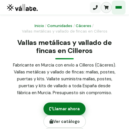
Inicio
/
Comunidades
/
Cáceres
/
Vallas metálicas y vallado de fincas en Cilleros
Malla electrosoldada
Vallas metálicas y vallado de
fincas en Cilleros
Malla ganadera
Puerta abatible dos hojas
Malla simple torsión
Puerta acceso peatonal
Fabricante en Murcia con envío a Cilleros (Cáceres).
Vallas metálicas y vallado de fincas: mallas, postes,
Malla triple torsión
Poste malla Hércules
puertas y kits. Vallate suministra mallas, postes,
Panel malla H.
puertas y kits de vallado a toda España desde
Poste malla simple torsión
Alambre de espino galvanizado
fábrica en Murcia. Presupuesto sin compromiso.
Alambre liso galvanizado
Malla ocultación 70 g/m² verde
Llamar ahora
Abrazadera PVC malla H.
Ver catálogo