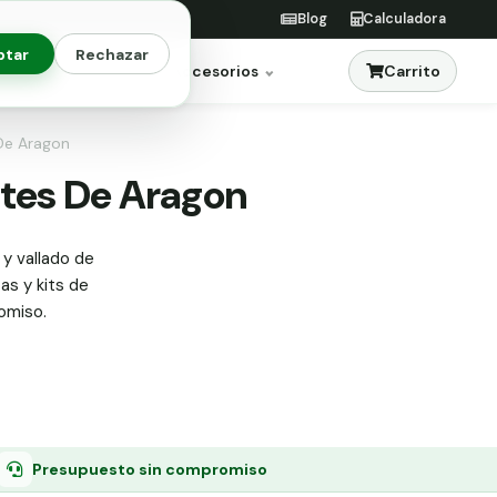
Blog
Calculadora
ptar
Rechazar
Carrito
res
Jardinería
Accesorios
 De Aragon
rtes De Aragon
 y vallado de
tas y kits de
omiso.
Presupuesto sin compromiso