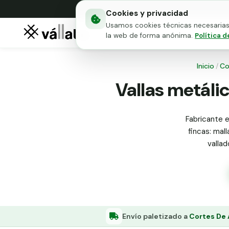
Cookies y privacidad
Usamos cookies técnicas necesarias 
Mallas metálicas
Puert
la web de forma anónima.
Política d
Inicio
/
Co
Vallas metáli
Fabricante e
fincas: mall
valla
Envío paletizado a
Cortes De 