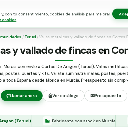
Ace
y, con tu consentimiento, cookies de análisis para mejorar
as para vallado
Kits de vallado
Postes metálicos
Alamb
e cookies
munidades
/
Teruel
/
Vallas metálicas y vallado de fincas en Cortes
cas y vallado de fincas en Co
n Murcia con envío a Cortes De Aragon (Teruel). Vallas metálicas
as, postes, puertas y kits. Vallate suministra mallas, postes, puer
do a toda España desde fábrica en Murcia. Presupuesto sin compr
Llamar ahora
Ver catálogo
Presupuesto
Aragon (Teruel)
Fabricante con stock en Murcia