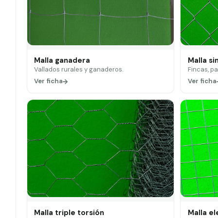
Malla ganadera
Malla si
Vallados rurales y ganaderos.
Fincas, p
Ver ficha
Ver ficha
Malla triple torsión
Malla e