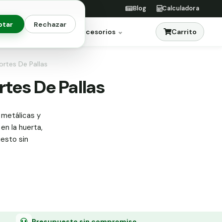
Blog
Calculadora
ptar
Rechazar
Carrito
res
Jardinería
Accesorios
ortes De Pallas
rtes De Pallas
 metálicas y
en la huerta,
uesto sin
Presupuesto sin compromiso