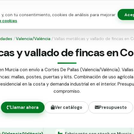
Ace
y, con tu consentimiento, cookies de análisis para mejorar
as para vallado
Kits de vallado
Postes metálicos
Alamb
e cookies
dades
/
Valencia/València
/
Vallas metálicas y vallado de fincas en C
cas y vallado de fincas en Co
en Murcia con envío a Cortes De Pallas (Valencia/València). Vallas
incas: mallas, postes, puertas y kits. Combinación de uso agrícola 
residencial en la costa y demanda industrial en el interior. Presup
compromiso.
Llamar ahora
Ver catálogo
Presupuesto
s (Valencia/València)
Fabricante con stock en Murcia