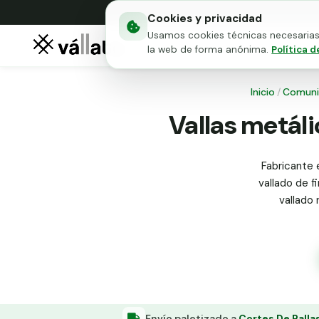
Cookies y privacidad
Usamos cookies técnicas necesarias 
Mallas metálicas
Puert
la web de forma anónima.
Política d
Inicio
/
Comuni
Vallas metáli
Fabricante 
vallado de f
vallado 
Envío paletizado a
Cortes De Palla