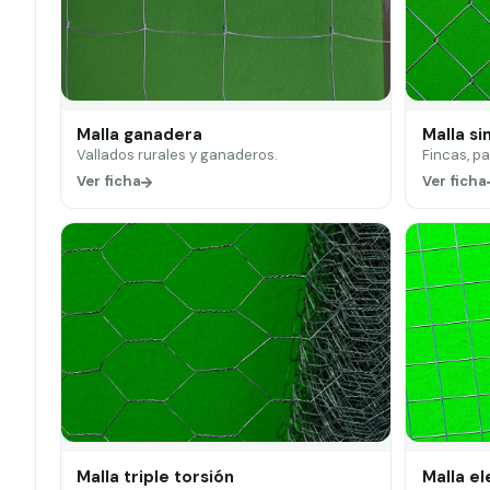
Malla ganadera
Malla si
Vallados rurales y ganaderos.
Fincas, p
Ver ficha
Ver ficha
Malla triple torsión
Malla e