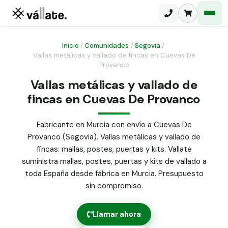
Inicio
/
Comunidades
/
Segovia
/
Vallas metálicas y vallado de fincas en Cuevas De
Provanco
Malla electrosoldada
Vallas metálicas y vallado de
Malla ganadera
Puerta abatible dos hojas
fincas en Cuevas De Provanco
Malla simple torsión
Puerta acceso peatonal
Fabricante en Murcia con envío a Cuevas De
Malla triple torsión
Provanco (Segovia). Vallas metálicas y vallado de
Poste malla Hércules
Panel malla H.
fincas: mallas, postes, puertas y kits. Vallate
Poste malla simple torsión
suministra mallas, postes, puertas y kits de vallado a
Alambre de espino galvanizado
toda España desde fábrica en Murcia. Presupuesto
Alambre liso galvanizado
sin compromiso.
Malla ocultación 70 g/m² verde
Abrazadera PVC malla H.
Llamar ahora