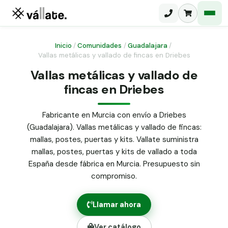
Inicio
/
Comunidades
/
Guadalajara
/
Vallas metálicas y vallado de fincas en Driebes
Malla electrosoldada
Vallas metálicas y vallado de
fincas en Driebes
Malla ganadera
Puerta abatible dos hojas
Malla simple torsión
Puerta acceso peatonal
Fabricante en Murcia con envío a Driebes
(Guadalajara). Vallas metálicas y vallado de fincas:
Malla triple torsión
Poste malla Hércules
mallas, postes, puertas y kits. Vallate suministra
Panel malla H.
mallas, postes, puertas y kits de vallado a toda
Poste malla simple torsión
Alambre de espino galvanizado
España desde fábrica en Murcia. Presupuesto sin
compromiso.
Alambre liso galvanizado
Malla ocultación 70 g/m² verde
Llamar ahora
Abrazadera PVC malla H.
Ver catálogo