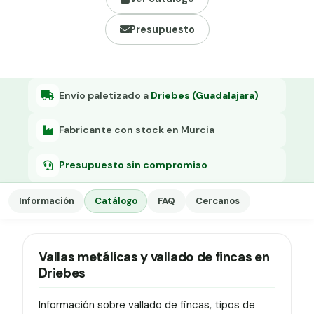
Grapa malla H.
Presupuesto
Grapadora
Grapas a-18
Tensor galvanizado
Envío paletizado a
Driebes (Guadalajara)
Fabricante con stock en Murcia
Presupuesto sin compromiso
Información
Catálogo
FAQ
Cercanos
Vallas metálicas y vallado de fincas en
Driebes
Información sobre vallado de fincas, tipos de