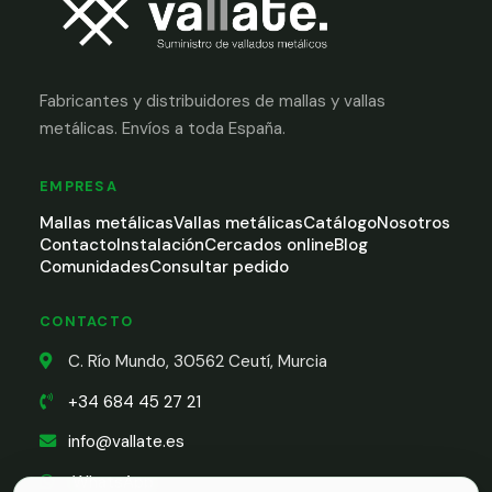
Fabricantes y distribuidores de mallas y vallas
metálicas. Envíos a toda España.
EMPRESA
Mallas metálicas
Vallas metálicas
Catálogo
Nosotros
Contacto
Instalación
Cercados online
Blog
Comunidades
Consultar pedido
CONTACTO
C. Río Mundo, 30562 Ceutí, Murcia
+34 684 45 27 21
info@vallate.es
WhatsApp