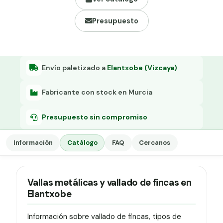
Grapa malla H.
Presupuesto
Grapadora
Grapas a-18
Tensor galvanizado
Envío paletizado a
Elantxobe (Vizcaya)
Fabricante con stock en Murcia
Presupuesto sin compromiso
Información
Catálogo
FAQ
Cercanos
Vallas metálicas y vallado de fincas en
Elantxobe
Información sobre vallado de fincas, tipos de