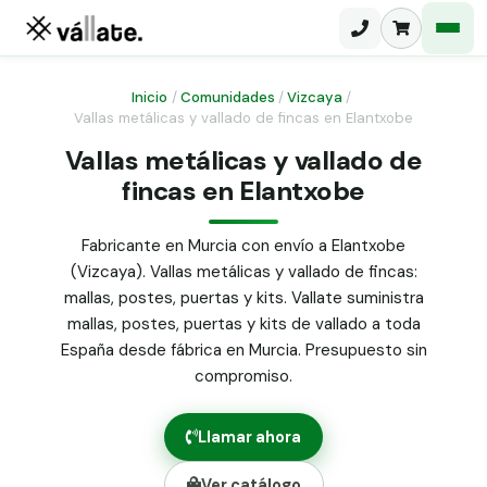
Inicio
/
Comunidades
/
Vizcaya
/
Vallas metálicas y vallado de fincas en Elantxobe
Malla electrosoldada
Vallas metálicas y vallado de
fincas en Elantxobe
Malla ganadera
Puerta abatible dos hojas
Malla simple torsión
Puerta acceso peatonal
Fabricante en Murcia con envío a Elantxobe
(Vizcaya). Vallas metálicas y vallado de fincas:
Malla triple torsión
Poste malla Hércules
mallas, postes, puertas y kits. Vallate suministra
Panel malla H.
mallas, postes, puertas y kits de vallado a toda
Poste malla simple torsión
Alambre de espino galvanizado
España desde fábrica en Murcia. Presupuesto sin
compromiso.
Alambre liso galvanizado
Malla ocultación 70 g/m² verde
Llamar ahora
Abrazadera PVC malla H.
Ver catálogo