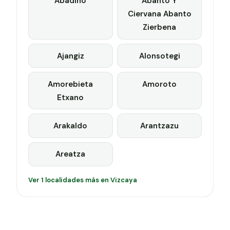
Abadino
Abanto Y
Ciervana Abanto
Zierbena
Ajangiz
Alonsotegi
Amorebieta
Amoroto
Etxano
Arakaldo
Arantzazu
Areatza
Ver 1 localidades más en Vizcaya