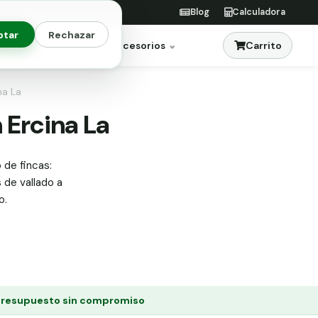
Blog
Calculadora
ptar
Rechazar
Carrito
res
Jardinería
Accesorios
na La
 Ercina La
 de fincas:
s de vallado a
o.
Presupuesto sin compromiso