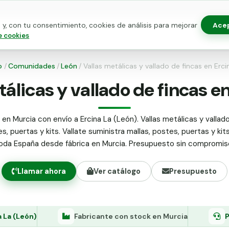
Ace
y, con tu consentimiento, cookies de análisis para mejorar
as para vallado
Kits de vallado
Postes metálicos
Alamb
e cookies
o
/
Comunidades
/
León
/
Vallas metálicas y vallado de fincas en Erci
tálicas y vallado de fincas en
 en Murcia con envío a Ercina La (León). Vallas metálicas y vallado
s, puertas y kits. Vallate suministra mallas, postes, puertas y kit
oda España desde fábrica en Murcia. Presupuesto sin compromis
Llamar ahora
Ver catálogo
Presupuesto
a La (León)
Fabricante con stock en Murcia