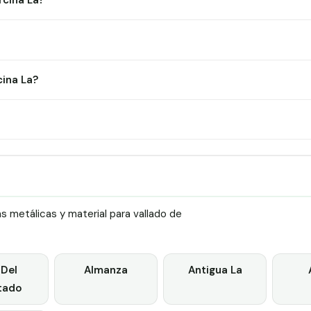
rcina La?
ina La?
 metálicas y material para vallado de
 Del
Almanza
Antigua La
tado