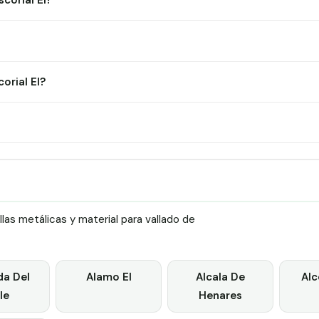
corial El?
orial El?
as metálicas y material para vallado de
a Del
Alamo El
Alcala De
Al
le
Henares