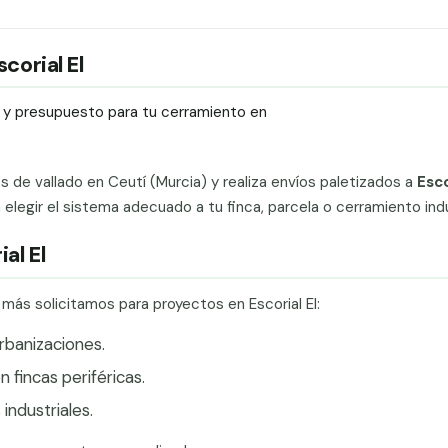
corial El
ío y presupuesto para tu cerramiento en
ts de vallado en Ceutí (Murcia) y realiza envíos paletizados a
Esco
legir el sistema adecuado a tu finca, parcela o cerramiento indus
al El
 más solicitamos para proyectos en Escorial El:
rbanizaciones.
 fincas periféricas.
industriales.