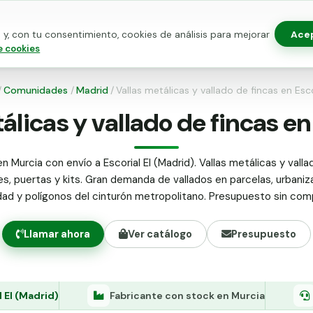
Ace
y, con tu consentimiento, cookies de análisis para mejorar
as para vallado
Kits de vallado
Postes metálicos
Alamb
e cookies
/
Comunidades
/
Madrid
/
Vallas metálicas y vallado de fincas en Esco
álicas y vallado de fincas en 
n Murcia con envío a Escorial El (Madrid). Vallas metálicas y valla
es, puertas y kits. Gran demanda de vallados en parcelas, urbaniz
ad y polígonos del cinturón metropolitano. Presupuesto sin com
Llamar ahora
Ver catálogo
Presupuesto
l El (Madrid)
Fabricante con stock en Murcia