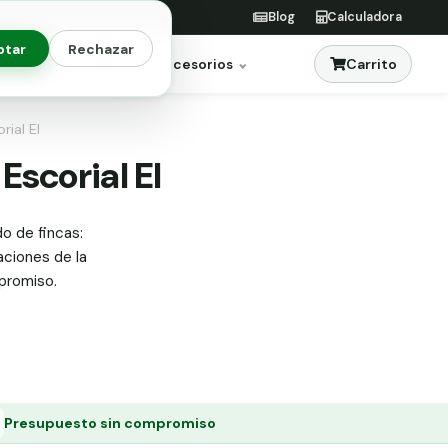
Blog
Calculadora
ptar
Rechazar
Carrito
res
Jardinería
Accesorios
rial El
Escorial El
do de fincas:
aciones de la
promiso.
Presupuesto sin compromiso