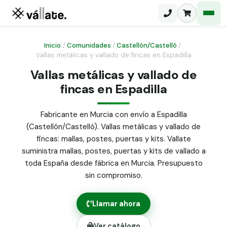
Inicio
/
Comunidades
/
Castellón/Castelló
/
Vallas metálicas y vallado de fincas en Espadilla
Malla electrosoldada
Vallas metálicas y vallado de
fincas en Espadilla
Malla ganadera
Puerta abatible dos hojas
Malla simple torsión
Puerta acceso peatonal
Fabricante en Murcia con envío a Espadilla
(Castellón/Castelló). Vallas metálicas y vallado de
Malla triple torsión
Poste malla Hércules
fincas: mallas, postes, puertas y kits. Vallate
Panel malla H.
suministra mallas, postes, puertas y kits de vallado a
Poste malla simple torsión
Alambre de espino galvanizado
toda España desde fábrica en Murcia. Presupuesto
sin compromiso.
Alambre liso galvanizado
Malla ocultación 70 g/m² verde
Llamar ahora
Abrazadera PVC malla H.
Ver catálogo