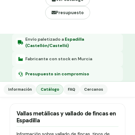
Grapa malla H.
Presupuesto
Grapadora
Grapas a-18
Tensor galvanizado
Envío paletizado a
Espadilla
(Castellón/Castelló)
Fabricante con stock en Murcia
Presupuesto sin compromiso
Información
Catálogo
FAQ
Cercanos
Vallas metálicas y vallado de fincas en
Espadilla
Información sobre vallado de fincas, tipos de