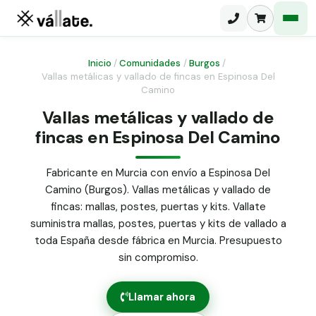
Inicio
/
Comunidades
/
Burgos
/
Vallas metálicas y vallado de fincas en Espinosa Del
Camino
Malla electrosoldada
Vallas metálicas y vallado de
Malla ganadera
Puerta abatible dos hojas
fincas en Espinosa Del Camino
Malla simple torsión
Puerta acceso peatonal
Fabricante en Murcia con envío a Espinosa Del
Malla triple torsión
Camino (Burgos). Vallas metálicas y vallado de
Poste malla Hércules
Panel malla H.
fincas: mallas, postes, puertas y kits. Vallate
Poste malla simple torsión
suministra mallas, postes, puertas y kits de vallado a
Alambre de espino galvanizado
toda España desde fábrica en Murcia. Presupuesto
Alambre liso galvanizado
sin compromiso.
Malla ocultación 70 g/m² verde
Abrazadera PVC malla H.
Llamar ahora