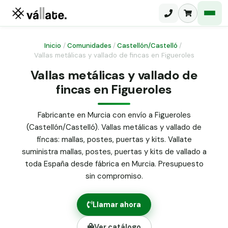
Inicio
/
Comunidades
/
Castellón/Castelló
/
Vallas metálicas y vallado de fincas en Figueroles
Malla electrosoldada
Vallas metálicas y vallado de
fincas en Figueroles
Malla ganadera
Puerta abatible dos hojas
Malla simple torsión
Puerta acceso peatonal
Fabricante en Murcia con envío a Figueroles
(Castellón/Castelló). Vallas metálicas y vallado de
Malla triple torsión
Poste malla Hércules
fincas: mallas, postes, puertas y kits. Vallate
Panel malla H.
suministra mallas, postes, puertas y kits de vallado a
Poste malla simple torsión
Alambre de espino galvanizado
toda España desde fábrica en Murcia. Presupuesto
sin compromiso.
Alambre liso galvanizado
Malla ocultación 70 g/m² verde
Llamar ahora
Abrazadera PVC malla H.
Ver catálogo