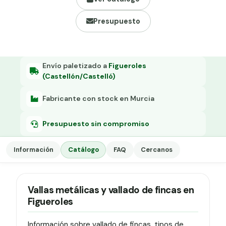
Grapa malla H.
Presupuesto
Grapadora
Grapas a-18
Tensor galvanizado
Envío paletizado a
Figueroles
(Castellón/Castelló)
Fabricante con stock en Murcia
Presupuesto sin compromiso
Información
Catálogo
FAQ
Cercanos
Vallas metálicas y vallado de fincas en
Figueroles
Información sobre vallado de fincas, tipos de