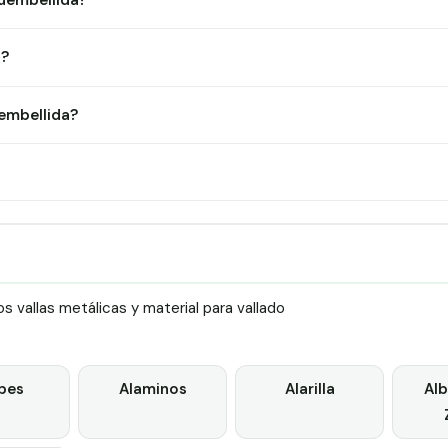
Fuembellida?
a?
embellida?
 vallas metálicas y material para vallado
bes
Alaminos
Alarilla
Alb