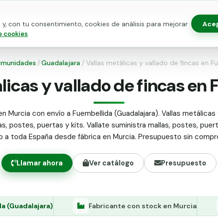
Ace
y, con tu consentimiento, cookies de análisis para mejorar
as para vallado
Kits de vallado
Postes metálicos
Alamb
e cookies
munidades
/
Guadalajara
/
Vallas metálicas y vallado de fincas en F
licas y vallado de fincas en
en Murcia con envío a Fuembellida (Guadalajara). Vallas metálicas 
as, postes, puertas y kits. Vallate suministra mallas, postes, puer
do a toda España desde fábrica en Murcia. Presupuesto sin compr
Llamar ahora
Ver catálogo
Presupuesto
a (Guadalajara)
Fabricante con stock en Murcia