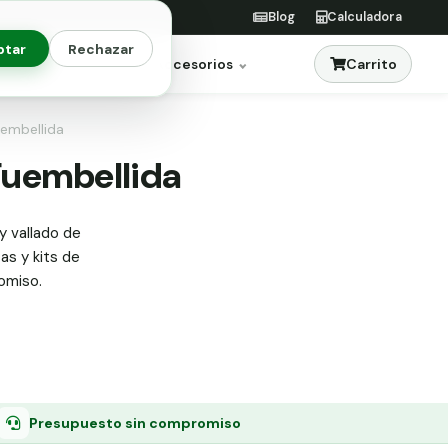
Blog
Calculadora
ptar
Rechazar
Carrito
res
Jardinería
Accesorios
uembellida
 Fuembellida
y vallado de
tas y kits de
omiso.
Presupuesto sin compromiso