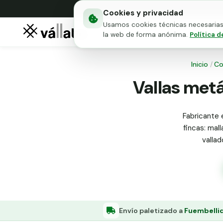
Cookies y privacidad
Usamos cookies técnicas necesarias 
Mallas metálicas
Puert
la web de forma anónima.
Política d
Inicio
/
Co
Vallas metá
Fabricante 
fincas: mall
valla
Envío paletizado a
Fuembellid