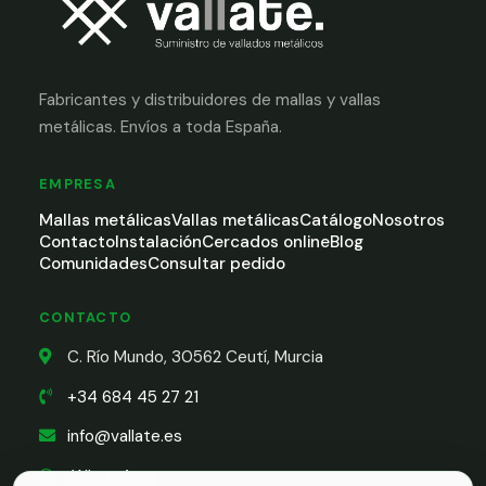
Fabricantes y distribuidores de mallas y vallas
metálicas. Envíos a toda España.
EMPRESA
Mallas metálicas
Vallas metálicas
Catálogo
Nosotros
Contacto
Instalación
Cercados online
Blog
Comunidades
Consultar pedido
CONTACTO
C. Río Mundo, 30562 Ceutí, Murcia
+34 684 45 27 21
info@vallate.es
WhatsApp