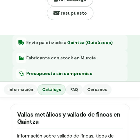
Grapa malla H.
Presupuesto
Grapadora
Grapas a-18
Tensor galvanizado
Envío paletizado a
Gaintza (Guipúzcoa)
Fabricante con stock en Murcia
Presupuesto sin compromiso
Información
Catálogo
FAQ
Cercanos
Vallas metálicas y vallado de fincas en
Gaintza
Información sobre vallado de fincas, tipos de