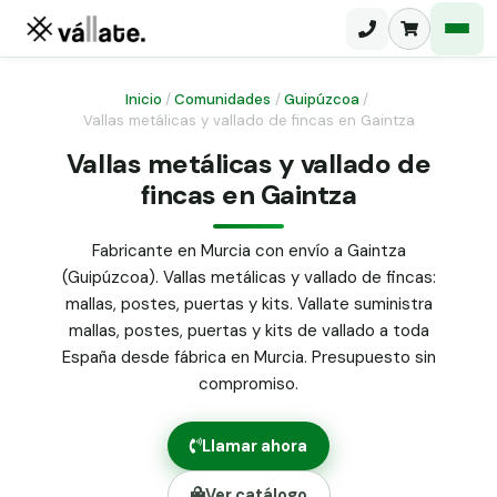
Inicio
/
Comunidades
/
Guipúzcoa
/
Vallas metálicas y vallado de fincas en Gaintza
Malla electrosoldada
Vallas metálicas y vallado de
fincas en Gaintza
Malla ganadera
Puerta abatible dos hojas
Malla simple torsión
Puerta acceso peatonal
Fabricante en Murcia con envío a Gaintza
(Guipúzcoa). Vallas metálicas y vallado de fincas:
Malla triple torsión
Poste malla Hércules
mallas, postes, puertas y kits. Vallate suministra
Panel malla H.
mallas, postes, puertas y kits de vallado a toda
Poste malla simple torsión
Alambre de espino galvanizado
España desde fábrica en Murcia. Presupuesto sin
compromiso.
Alambre liso galvanizado
Malla ocultación 70 g/m² verde
Llamar ahora
Abrazadera PVC malla H.
Ver catálogo