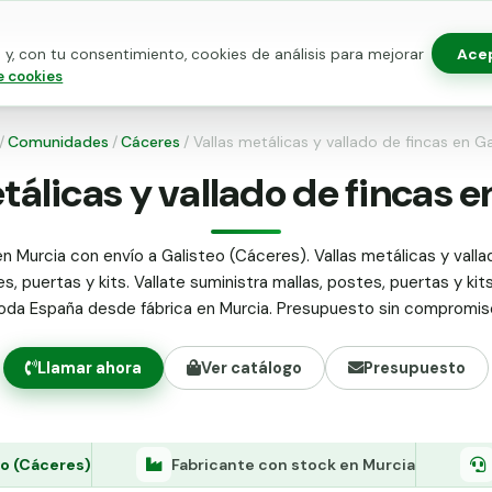
Ace
y, con tu consentimiento, cookies de análisis para mejorar
as para vallado
Kits de vallado
Postes metálicos
Alamb
e cookies
/
Comunidades
/
Cáceres
/
Vallas metálicas y vallado de fincas en Ga
tálicas y vallado de fincas e
n Murcia con envío a Galisteo (Cáceres). Vallas metálicas y valla
s, puertas y kits. Vallate suministra mallas, postes, puertas y kit
oda España desde fábrica en Murcia. Presupuesto sin compromis
Llamar ahora
Ver catálogo
Presupuesto
eo (Cáceres)
Fabricante con stock en Murcia