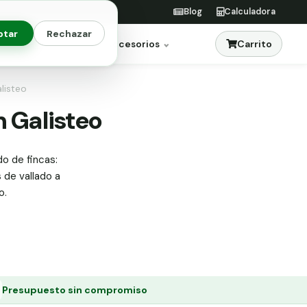
Blog
Calculadora
ptar
Rechazar
Carrito
res
Jardinería
Accesorios
listeo
n Galisteo
do de fincas:
s de vallado a
o.
Presupuesto sin compromiso