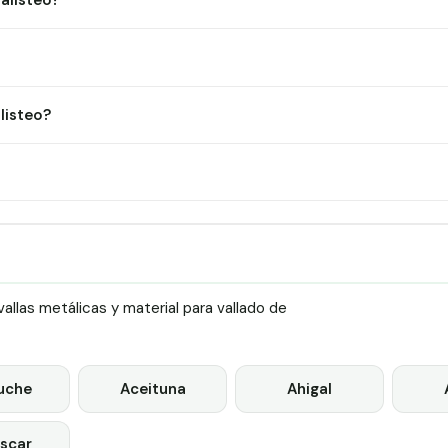
alisteo?
listeo?
llas metálicas y material para vallado de
uche
Aceituna
Ahigal
scar