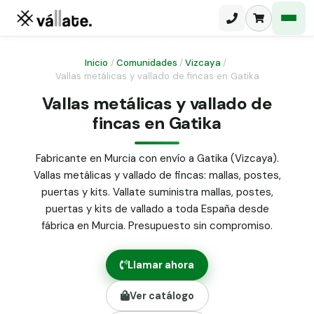
Inicio
/
Comunidades
/
Vizcaya
/
Vallas metálicas y vallado de fincas en Gatika
Malla electrosoldada
Vallas metálicas y vallado de
fincas en Gatika
Malla ganadera
Puerta abatible dos hojas
Malla simple torsión
Puerta acceso peatonal
Fabricante en Murcia con envío a Gatika (Vizcaya).
Vallas metálicas y vallado de fincas: mallas, postes,
Malla triple torsión
Poste malla Hércules
puertas y kits. Vallate suministra mallas, postes,
Panel malla H.
puertas y kits de vallado a toda España desde
Poste malla simple torsión
Alambre de espino galvanizado
fábrica en Murcia. Presupuesto sin compromiso.
Alambre liso galvanizado
Malla ocultación 70 g/m² verde
Llamar ahora
Abrazadera PVC malla H.
Ver catálogo