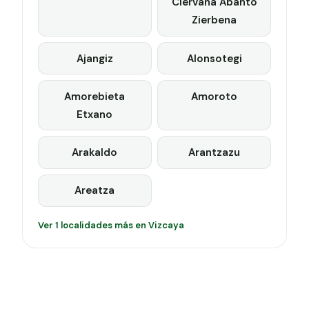
Ciervana Abanto
Zierbena
Ajangiz
Alonsotegi
Amorebieta
Amoroto
Etxano
Arakaldo
Arantzazu
Areatza
Ver 1 localidades más en Vizcaya