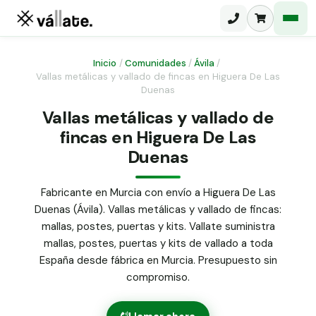
Inicio
/
Comunidades
/
Ávila
/
Vallas metálicas y vallado de fincas en Higuera De Las
Duenas
Malla electrosoldada
Vallas metálicas y vallado de
Malla ganadera
Puerta abatible dos hojas
fincas en Higuera De Las
Malla simple torsión
Duenas
Puerta acceso peatonal
Malla triple torsión
Fabricante en Murcia con envío a Higuera De Las
Poste malla Hércules
Panel malla H.
Duenas (Ávila). Vallas metálicas y vallado de fincas:
Poste malla simple torsión
mallas, postes, puertas y kits. Vallate suministra
Alambre de espino galvanizado
mallas, postes, puertas y kits de vallado a toda
Alambre liso galvanizado
España desde fábrica en Murcia. Presupuesto sin
Malla ocultación 70 g/m² verde
compromiso.
Abrazadera PVC malla H.