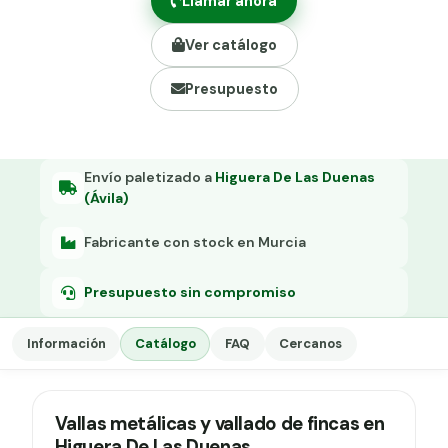
Llamar ahora
Grapa malla H.
Ver catálogo
Grapadora
Presupuesto
Grapas a-18
Tensor galvanizado
Envío paletizado a
Higuera De Las Duenas
(Ávila)
Fabricante con stock en Murcia
Presupuesto sin compromiso
Información
Catálogo
FAQ
Cercanos
Vallas metálicas y vallado de fincas en
Higuera De Las Duenas