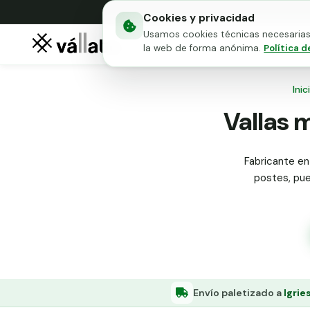
Cookies y privacidad
Usamos cookies técnicas necesarias 
Mallas metálicas
Puert
la web de forma anónima.
Política d
Inic
Vallas m
Fabricante en 
postes, puer
Envío paletizado a
Igrie