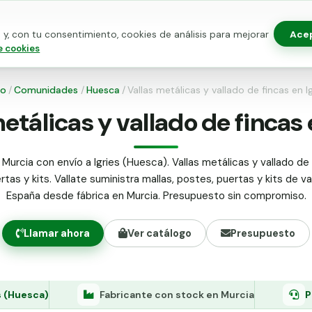
Ace
y, con tu consentimiento, cookies de análisis para mejorar
as para vallado
Kits de vallado
Postes metálicos
Alamb
e cookies
io
/
Comunidades
/
Huesca
/
Vallas metálicas y vallado de fincas en Ig
etálicas y vallado de fincas 
Murcia con envío a Igries (Huesca). Vallas metálicas y vallado de 
tas y kits. Vallate suministra mallas, postes, puertas y kits de v
España desde fábrica en Murcia. Presupuesto sin compromiso.
Llamar ahora
Ver catálogo
Presupuesto
s (Huesca)
Fabricante con stock en Murcia
P