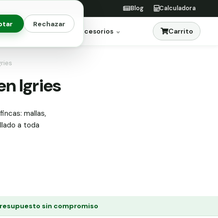
Blog
Calculadora
ptar
Rechazar
Carrito
res
Jardinería
Accesorios
ries
en Igries
fincas: mallas,
allado a toda
resupuesto sin compromiso