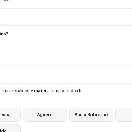
ries?
ies?
las metálicas y material para vallado de
esca
Aguero
Ainsa Sobrarbe
lda