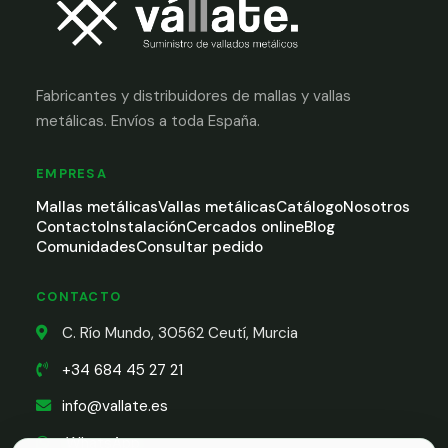
Fabricantes y distribuidores de mallas y vallas
metálicas. Envíos a toda España.
EMPRESA
Mallas metálicas
Vallas metálicas
Catálogo
Nosotros
Contacto
Instalación
Cercados online
Blog
Comunidades
Consultar pedido
CONTACTO
C. Río Mundo, 30562 Ceutí, Murcia
+34 684 45 27 21
info@vallate.es
WhatsApp