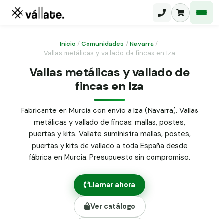
Inicio
/
Comunidades
/
Navarra
/
Vallas metálicas y vallado de fincas en Iza
Malla electrosoldada
Vallas metálicas y vallado de
fincas en Iza
Malla ganadera
Puerta abatible dos hojas
Malla simple torsión
Puerta acceso peatonal
Fabricante en Murcia con envío a Iza (Navarra). Vallas
metálicas y vallado de fincas: mallas, postes,
Malla triple torsión
Poste malla Hércules
puertas y kits. Vallate suministra mallas, postes,
Panel malla H.
puertas y kits de vallado a toda España desde
Poste malla simple torsión
Alambre de espino galvanizado
fábrica en Murcia. Presupuesto sin compromiso.
Alambre liso galvanizado
Malla ocultación 70 g/m² verde
Llamar ahora
Abrazadera PVC malla H.
Ver catálogo