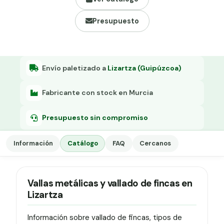
Grapa malla H.
Presupuesto
Grapadora
Grapas a-18
Tensor galvanizado
Envío paletizado a
Lizartza (Guipúzcoa)
Fabricante con stock en Murcia
Presupuesto sin compromiso
Información
Catálogo
FAQ
Cercanos
Vallas metálicas y vallado de fincas en
Lizartza
Información sobre vallado de fincas, tipos de