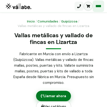
Inicio
/
Comunidades
/
Guipúzcoa
/
Vallas metálicas y vallado de fincas en Lizartza
Malla electrosoldada
Vallas metálicas y vallado de
fincas en Lizartza
Malla ganadera
Puerta abatible dos hojas
Malla simple torsión
Puerta acceso peatonal
Fabricante en Murcia con envío a Lizartza
(Guipúzcoa). Vallas metálicas y vallado de fincas:
Malla triple torsión
Poste malla Hércules
mallas, postes, puertas y kits. Vallate suministra
Panel malla H.
mallas, postes, puertas y kits de vallado a toda
Poste malla simple torsión
Alambre de espino galvanizado
España desde fábrica en Murcia. Presupuesto sin
compromiso.
Alambre liso galvanizado
Malla ocultación 70 g/m² verde
Llamar ahora
Abrazadera PVC malla H.
Ver catálogo