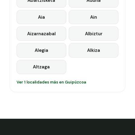
Abaltzisketa
Aduna
Aia
Ain
Aizarnazabal
Albiztur
Alegia
Alkiza
Altzaga
Ver 1 localidades más en Guipúzcoa