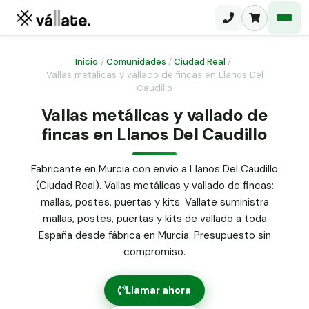
Inicio
/
Comunidades
/
Ciudad Real
/
Vallas metálicas y vallado de fincas en Llanos Del
Caudillo
Malla electrosoldada
Vallas metálicas y vallado de
Malla ganadera
Puerta abatible dos hojas
fincas en Llanos Del Caudillo
Malla simple torsión
Puerta acceso peatonal
Fabricante en Murcia con envío a Llanos Del Caudillo
Malla triple torsión
(Ciudad Real). Vallas metálicas y vallado de fincas:
Poste malla Hércules
Panel malla H.
mallas, postes, puertas y kits. Vallate suministra
Poste malla simple torsión
mallas, postes, puertas y kits de vallado a toda
Alambre de espino galvanizado
España desde fábrica en Murcia. Presupuesto sin
Alambre liso galvanizado
compromiso.
Malla ocultación 70 g/m² verde
Abrazadera PVC malla H.
Llamar ahora