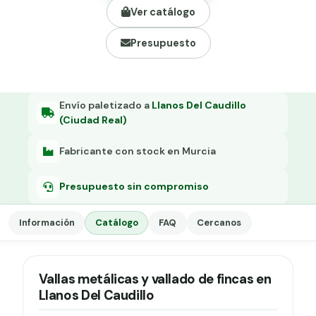
Grapa malla H.
Ver catálogo
Grapadora
Presupuesto
Grapas a-18
Tensor galvanizado
Envío paletizado a
Llanos Del Caudillo
(Ciudad Real)
Fabricante con stock en Murcia
Presupuesto sin compromiso
Información
Catálogo
FAQ
Cercanos
Vallas metálicas y vallado de fincas en
Llanos Del Caudillo