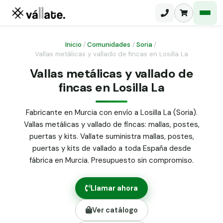
Inicio
/
Comunidades
/
Soria
/
Vallas metálicas y vallado de fincas en Losilla La
Malla electrosoldada
Vallas metálicas y vallado de
fincas en Losilla La
Malla ganadera
Puerta abatible dos hojas
Malla simple torsión
Puerta acceso peatonal
Fabricante en Murcia con envío a Losilla La (Soria).
Vallas metálicas y vallado de fincas: mallas, postes,
Malla triple torsión
Poste malla Hércules
puertas y kits. Vallate suministra mallas, postes,
Panel malla H.
puertas y kits de vallado a toda España desde
Poste malla simple torsión
Alambre de espino galvanizado
fábrica en Murcia. Presupuesto sin compromiso.
Alambre liso galvanizado
Malla ocultación 70 g/m² verde
Llamar ahora
Abrazadera PVC malla H.
Ver catálogo