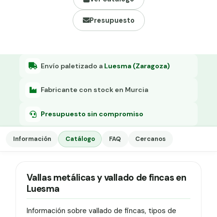
Grapa malla H.
Presupuesto
Grapadora
Grapas a-18
Tensor galvanizado
Envío paletizado a
Luesma (Zaragoza)
Fabricante con stock en Murcia
Presupuesto sin compromiso
Información
Catálogo
FAQ
Cercanos
Vallas metálicas y vallado de fincas en
Luesma
Información sobre vallado de fincas, tipos de