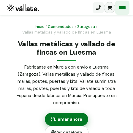
Inicio
/
Comunidades
/
Zaragoza
/
Vallas metálicas y vallado de fincas en Luesma
Malla electrosoldada
Vallas metálicas y vallado de
fincas en Luesma
Malla ganadera
Puerta abatible dos hojas
Malla simple torsión
Puerta acceso peatonal
Fabricante en Murcia con envío a Luesma
(Zaragoza). Vallas metálicas y vallado de fincas:
Malla triple torsión
Poste malla Hércules
mallas, postes, puertas y kits. Vallate suministra
Panel malla H.
mallas, postes, puertas y kits de vallado a toda
Poste malla simple torsión
Alambre de espino galvanizado
España desde fábrica en Murcia. Presupuesto sin
compromiso.
Alambre liso galvanizado
Malla ocultación 70 g/m² verde
Llamar ahora
Abrazadera PVC malla H.
Ver catálogo