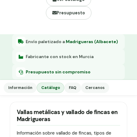
Grapa malla H.
Presupuesto
Grapadora
Grapas a-18
Tensor galvanizado
Envío paletizado a
Madrigueras (Albacete)
Fabricante con stock en Murcia
Presupuesto sin compromiso
Información
Catálogo
FAQ
Cercanos
Vallas metálicas y vallado de fincas en
Madrigueras
Información sobre vallado de fincas, tipos de