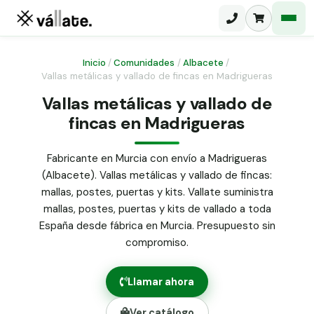
Inicio
/
Comunidades
/
Albacete
/
Vallas metálicas y vallado de fincas en Madrigueras
Malla electrosoldada
Vallas metálicas y vallado de
fincas en Madrigueras
Malla ganadera
Puerta abatible dos hojas
Malla simple torsión
Puerta acceso peatonal
Fabricante en Murcia con envío a Madrigueras
(Albacete). Vallas metálicas y vallado de fincas:
Malla triple torsión
Poste malla Hércules
mallas, postes, puertas y kits. Vallate suministra
Panel malla H.
mallas, postes, puertas y kits de vallado a toda
Poste malla simple torsión
Alambre de espino galvanizado
España desde fábrica en Murcia. Presupuesto sin
compromiso.
Alambre liso galvanizado
Malla ocultación 70 g/m² verde
Llamar ahora
Abrazadera PVC malla H.
Ver catálogo