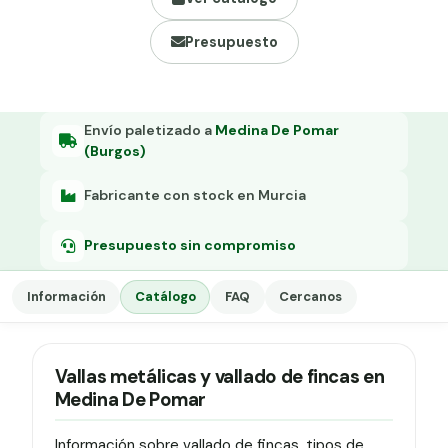
Grapa malla H.
Presupuesto
Grapadora
Grapas a-18
Tensor galvanizado
Envío paletizado a
Medina De Pomar
(Burgos)
Fabricante con stock en Murcia
Presupuesto sin compromiso
Información
Catálogo
FAQ
Cercanos
Vallas metálicas y vallado de fincas en
Medina De Pomar
Información sobre vallado de fincas, tipos de