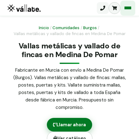
Inicio
/
Comunidades
/
Burgos
/
Vallas metálicas y vallado de fincas en Medina De Pomar
Malla electrosoldada
Vallas metálicas y vallado de
fincas en Medina De Pomar
Malla ganadera
Puerta abatible dos hojas
Malla simple torsión
Puerta acceso peatonal
Fabricante en Murcia con envío a Medina De Pomar
(Burgos). Vallas metálicas y vallado de fincas: mallas,
Malla triple torsión
Poste malla Hércules
postes, puertas y kits. Vallate suministra mallas,
Panel malla H.
postes, puertas y kits de vallado a toda España
Poste malla simple torsión
Alambre de espino galvanizado
desde fábrica en Murcia. Presupuesto sin
compromiso.
Alambre liso galvanizado
Malla ocultación 70 g/m² verde
Llamar ahora
Abrazadera PVC malla H.
Ver catálogo