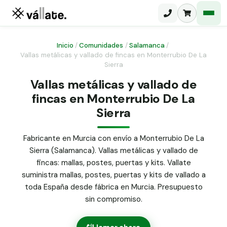
Inicio
/
Comunidades
/
Salamanca
/
Vallas metálicas y vallado de fincas en Monterrubio De La
Sierra
Malla electrosoldada
Vallas metálicas y vallado de
Malla ganadera
Puerta abatible dos hojas
fincas en Monterrubio De La
Malla simple torsión
Sierra
Puerta acceso peatonal
Malla triple torsión
Fabricante en Murcia con envío a Monterrubio De La
Poste malla Hércules
Panel malla H.
Sierra (Salamanca). Vallas metálicas y vallado de
Poste malla simple torsión
fincas: mallas, postes, puertas y kits. Vallate
Alambre de espino galvanizado
suministra mallas, postes, puertas y kits de vallado a
Alambre liso galvanizado
toda España desde fábrica en Murcia. Presupuesto
Malla ocultación 70 g/m² verde
sin compromiso.
Abrazadera PVC malla H.