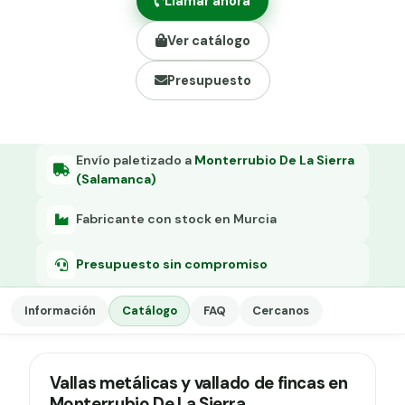
Llamar ahora
Grapa malla H.
Ver catálogo
Grapadora
Presupuesto
Grapas a-18
Tensor galvanizado
Envío paletizado a
Monterrubio De La Sierra
(Salamanca)
Fabricante con stock en Murcia
Presupuesto sin compromiso
Información
Catálogo
FAQ
Cercanos
Vallas metálicas y vallado de fincas en
Monterrubio De La Sierra