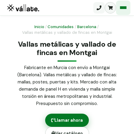
Inicio
/
Comunidades
/
Barcelona
/
Vallas metálicas y vallado de fincas en Montgai
Malla electrosoldada
Vallas metálicas y vallado de
fincas en Montgai
Malla ganadera
Puerta abatible dos hojas
Malla simple torsión
Puerta acceso peatonal
Fabricante en Murcia con envío a Montgai
(Barcelona). Vallas metálicas y vallado de fincas:
Malla triple torsión
Poste malla Hércules
mallas, postes, puertas y kits. Mercado con alta
Panel malla H.
demanda de panel H en vivienda y malla simple
Poste malla simple torsión
Alambre de espino galvanizado
torsión en áreas metropolitanas y industrial.
Presupuesto sin compromiso.
Alambre liso galvanizado
Malla ocultación 70 g/m² verde
Llamar ahora
Abrazadera PVC malla H.
Ver catálogo