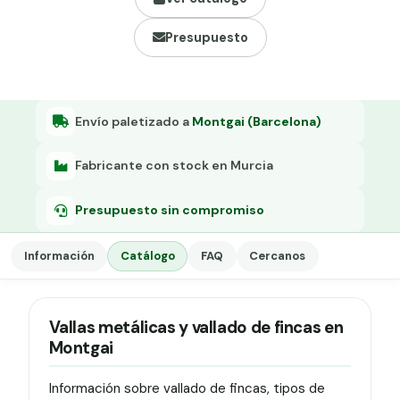
Grapa malla H.
Presupuesto
Grapadora
Grapas a-18
Tensor galvanizado
Envío paletizado a
Montgai (Barcelona)
Fabricante con stock en Murcia
Presupuesto sin compromiso
Información
Catálogo
FAQ
Cercanos
Vallas metálicas y vallado de fincas en
Montgai
Información sobre vallado de fincas, tipos de