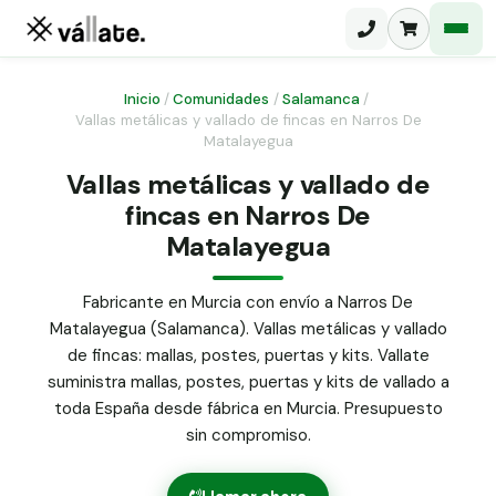
Inicio
/
Comunidades
/
Salamanca
/
Vallas metálicas y vallado de fincas en Narros De
Matalayegua
Malla electrosoldada
Vallas metálicas y vallado de
Malla ganadera
Puerta abatible dos hojas
fincas en Narros De
Malla simple torsión
Matalayegua
Puerta acceso peatonal
Malla triple torsión
Fabricante en Murcia con envío a Narros De
Poste malla Hércules
Panel malla H.
Matalayegua (Salamanca). Vallas metálicas y vallado
Poste malla simple torsión
de fincas: mallas, postes, puertas y kits. Vallate
Alambre de espino galvanizado
suministra mallas, postes, puertas y kits de vallado a
Alambre liso galvanizado
toda España desde fábrica en Murcia. Presupuesto
Malla ocultación 70 g/m² verde
sin compromiso.
Abrazadera PVC malla H.