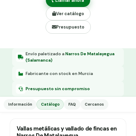
Llamar ahora
Grapa malla H.
Ver catálogo
Grapadora
Presupuesto
Grapas a-18
Tensor galvanizado
Envío paletizado a
Narros De Matalayegua
(Salamanca)
Fabricante con stock en Murcia
Presupuesto sin compromiso
Información
Catálogo
FAQ
Cercanos
Vallas metálicas y vallado de fincas en
Narros De Matalayegua