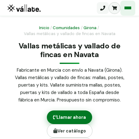
Inicio
/
Comunidades
/
Girona
/
Vallas metálicas y vallado de fincas en Navata
Malla electrosoldada
Vallas metálicas y vallado de
fincas en Navata
Malla ganadera
Puerta abatible dos hojas
Malla simple torsión
Puerta acceso peatonal
Fabricante en Murcia con envío a Navata (Girona).
Vallas metálicas y vallado de fincas: mallas, postes,
Malla triple torsión
Poste malla Hércules
puertas y kits. Vallate suministra mallas, postes,
Panel malla H.
puertas y kits de vallado a toda España desde
Poste malla simple torsión
Alambre de espino galvanizado
fábrica en Murcia. Presupuesto sin compromiso.
Alambre liso galvanizado
Malla ocultación 70 g/m² verde
Llamar ahora
Abrazadera PVC malla H.
Ver catálogo