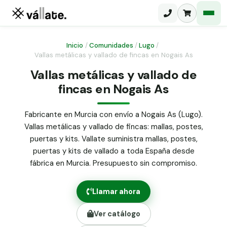
Inicio
/
Comunidades
/
Lugo
/
Vallas metálicas y vallado de fincas en Nogais As
Malla electrosoldada
Vallas metálicas y vallado de
fincas en Nogais As
Malla ganadera
Puerta abatible dos hojas
Malla simple torsión
Puerta acceso peatonal
Fabricante en Murcia con envío a Nogais As (Lugo).
Vallas metálicas y vallado de fincas: mallas, postes,
Malla triple torsión
Poste malla Hércules
puertas y kits. Vallate suministra mallas, postes,
Panel malla H.
puertas y kits de vallado a toda España desde
Poste malla simple torsión
Alambre de espino galvanizado
fábrica en Murcia. Presupuesto sin compromiso.
Alambre liso galvanizado
Malla ocultación 70 g/m² verde
Llamar ahora
Abrazadera PVC malla H.
Ver catálogo