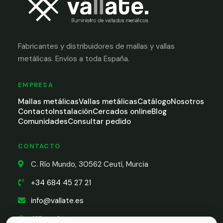
Fabricantes y distribuidores de mallas y vallas
metálicas. Envíos a toda España.
EMPRESA
Mallas metálicas
Vallas metálicas
Catálogo
Nosotros
Contacto
Instalación
Cercados online
Blog
Comunidades
Consultar pedido
CONTACTO
C. Río Mundo, 30562 Ceutí, Murcia
+34 684 45 27 21
info@vallate.es
WhatsApp