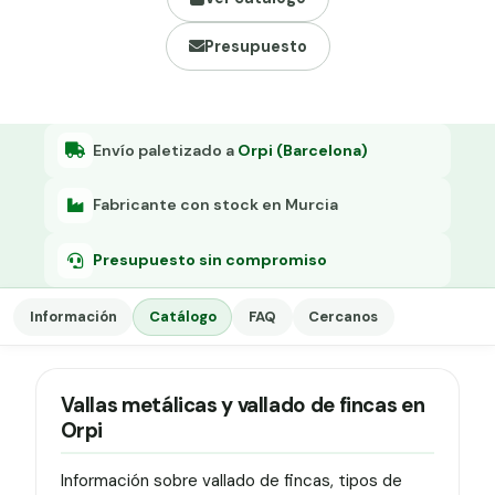
Grapa malla H.
Presupuesto
Grapadora
Grapas a-18
Tensor galvanizado
Envío paletizado a
Orpi (Barcelona)
Fabricante con stock en Murcia
Presupuesto sin compromiso
Información
Catálogo
FAQ
Cercanos
Vallas metálicas y vallado de fincas en
Orpi
Información sobre vallado de fincas, tipos de