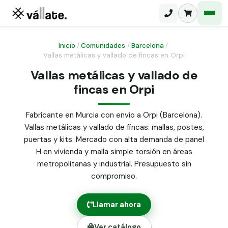
Inicio
/
Comunidades
/
Barcelona
/
Vallas metálicas y vallado de fincas en Orpi
Malla electrosoldada
Vallas metálicas y vallado de
fincas en Orpi
Malla ganadera
Puerta abatible dos hojas
Malla simple torsión
Puerta acceso peatonal
Fabricante en Murcia con envío a Orpi (Barcelona).
Vallas metálicas y vallado de fincas: mallas, postes,
Malla triple torsión
Poste malla Hércules
puertas y kits. Mercado con alta demanda de panel
Panel malla H.
H en vivienda y malla simple torsión en áreas
Poste malla simple torsión
Alambre de espino galvanizado
metropolitanas y industrial. Presupuesto sin
compromiso.
Alambre liso galvanizado
Malla ocultación 70 g/m² verde
Llamar ahora
Abrazadera PVC malla H.
Ver catálogo