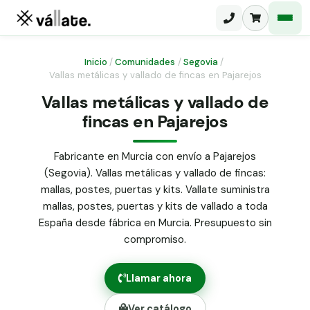
Inicio
/
Comunidades
/
Segovia
/
Vallas metálicas y vallado de fincas en Pajarejos
Malla electrosoldada
Vallas metálicas y vallado de
fincas en Pajarejos
Malla ganadera
Puerta abatible dos hojas
Malla simple torsión
Puerta acceso peatonal
Fabricante en Murcia con envío a Pajarejos
(Segovia). Vallas metálicas y vallado de fincas:
Malla triple torsión
Poste malla Hércules
mallas, postes, puertas y kits. Vallate suministra
Panel malla H.
mallas, postes, puertas y kits de vallado a toda
Poste malla simple torsión
Alambre de espino galvanizado
España desde fábrica en Murcia. Presupuesto sin
compromiso.
Alambre liso galvanizado
Malla ocultación 70 g/m² verde
Llamar ahora
Abrazadera PVC malla H.
Ver catálogo