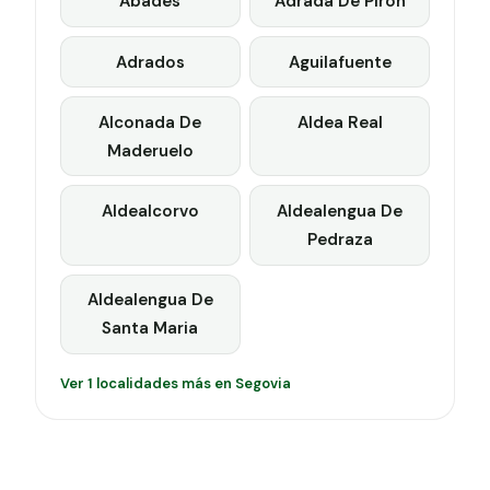
Abades
Adrada De Piron
Adrados
Aguilafuente
Alconada De
Aldea Real
Maderuelo
Aldealcorvo
Aldealengua De
Pedraza
Aldealengua De
Santa Maria
Ver 1 localidades más en Segovia