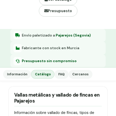
Grapa malla H.
Presupuesto
Grapadora
Grapas a-18
Tensor galvanizado
Envío paletizado a
Pajarejos (Segovia)
Fabricante con stock en Murcia
Presupuesto sin compromiso
Información
Catálogo
FAQ
Cercanos
Vallas metálicas y vallado de fincas en
Pajarejos
Información sobre vallado de fincas, tipos de