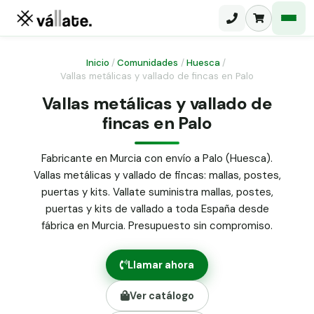
Inicio
/
Comunidades
/
Huesca
/
Vallas metálicas y vallado de fincas en Palo
Malla electrosoldada
Vallas metálicas y vallado de
fincas en Palo
Malla ganadera
Puerta abatible dos hojas
Malla simple torsión
Puerta acceso peatonal
Fabricante en Murcia con envío a Palo (Huesca).
Vallas metálicas y vallado de fincas: mallas, postes,
Malla triple torsión
Poste malla Hércules
puertas y kits. Vallate suministra mallas, postes,
Panel malla H.
puertas y kits de vallado a toda España desde
Poste malla simple torsión
Alambre de espino galvanizado
fábrica en Murcia. Presupuesto sin compromiso.
Alambre liso galvanizado
Malla ocultación 70 g/m² verde
Llamar ahora
Abrazadera PVC malla H.
Ver catálogo